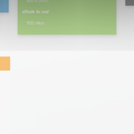
vidéo et photos
altitude du saut
4000 mètres