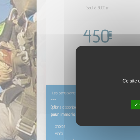
Saut à 3000 m
450
€
par passager
RÉSERVER
Ce site 
Les sensations de la chute libre
---
✓ 
Options disponible :
pour immortaliser l’intégralité de votre expérien
photos
vidéo