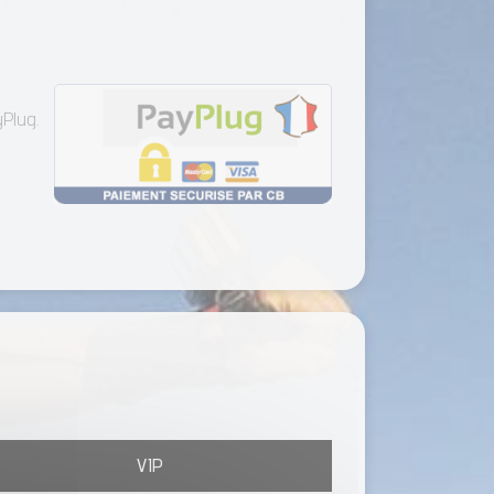
yPlug.
VIP