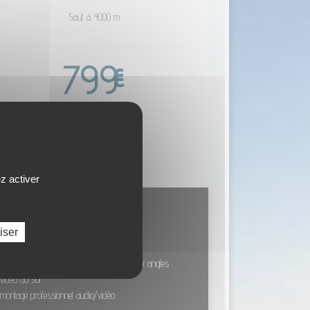
Saut à 4000 m
799
€
par passager
RÉSERVER
z activer
OUS ÊTES LA STAR !
-
iser
ions incluses :
vidéo et photos de la chute libre sous deux angles
vidéo au sol
montage professionnel audio/vidéo