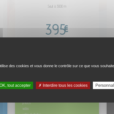
Saut à 3000 m
395
€
par passager
RÉSERVER
utilise des cookies et vous donne le contrôle sur ce que vous souhaite
Les sensations de la chute libre
V
---
--
OK, tout accepter
✗ Interdire tous les cookies
Personnal
Options disponible :
Opt
ce
pour immortaliser l’intégralité de votre expérience
photos
vidéo