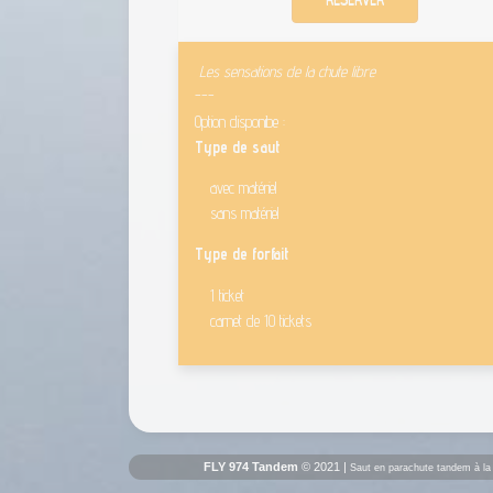
Les sensations de la chute libre
---
Option disponibe :
Type de saut
avec matériel
sans matériel
Type de forfait
1 ticket
carnet de 10 tickets
FLY 974 Tandem
© 2021 |
Saut en parachute tandem à la